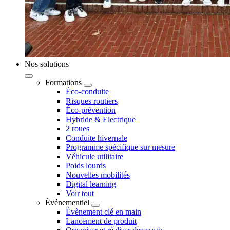
Nos solutions
Formations
Éco-conduite
Risques routiers
Éco-prévention
Hybride & Electrique
2 roues
Conduite hivernale
Programme spécifique sur mesure
Véhicule utilitaire
Poids lourds
Nouvelles mobilités
Digital learning
Voir tout
Événementiel
Évènement clé en main
Lancement de produit