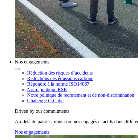
Nos engagements
Réduction des risques d’accidents
Réductions des émissions carbone
Répondre à la norme ISO14067
Notre politique RSE
Notre politique de recrutement et de non-discrimination
Challenge C-Cube
Driven by our commitments
Au-delà de paroles, nous sommes engagés et actifs dans différent
Nos engagements