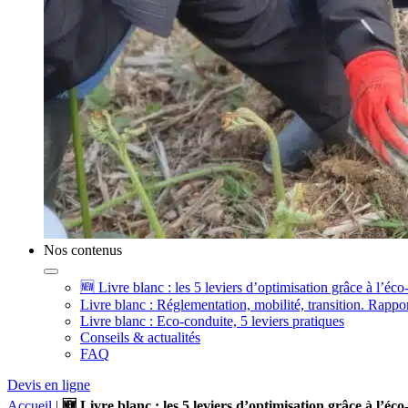
Nos contenus
🆕 Livre blanc : les 5 leviers d’optimisation grâce à l’éco
Livre blanc : Réglementation, mobilité, transition. Rappor
Livre blanc : Eco-conduite, 5 leviers pratiques
Conseils & actualités
FAQ
Devis en ligne
Accueil
|
🆕 Livre blanc : les 5 leviers d’optimisation grâce à l’éc