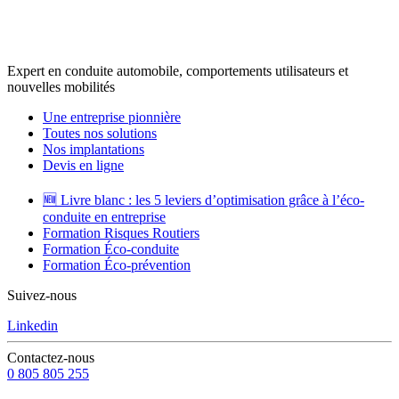
Expert en conduite automobile, comportements utilisateurs et
nouvelles mobilités
Une entreprise pionnière
Toutes nos solutions
Nos implantations
Devis en ligne
🆕 Livre blanc : les 5 leviers d’optimisation grâce à l’éco-
conduite en entreprise
Formation Risques Routiers
Formation Éco-conduite
Formation Éco-prévention
Suivez-nous
Linkedin
Contactez-nous
0 805 805 255