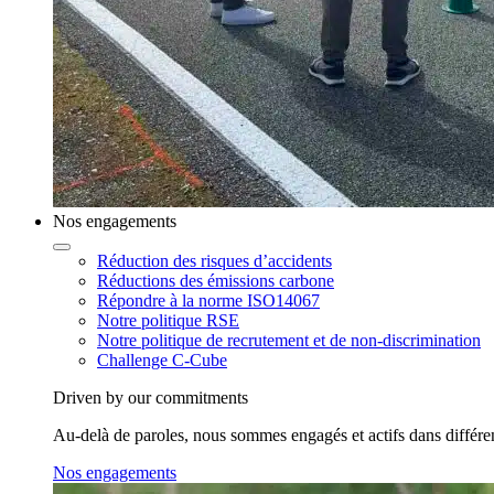
Nos engagements
Réduction des risques d’accidents
Réductions des émissions carbone
Répondre à la norme ISO14067
Notre politique RSE
Notre politique de recrutement et de non-discrimination
Challenge C-Cube
Driven by our commitments
Au-delà de paroles, nous sommes engagés et actifs dans différent
Nos engagements