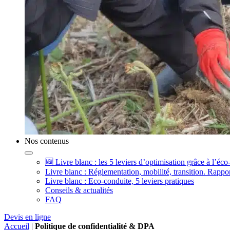
Nos contenus
🆕 Livre blanc : les 5 leviers d’optimisation grâce à l’éco
Livre blanc : Réglementation, mobilité, transition. Rappor
Livre blanc : Eco-conduite, 5 leviers pratiques
Conseils & actualités
FAQ
Devis en ligne
Accueil
|
Politique de confidentialité & DPA