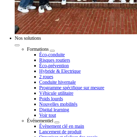
Nos solutions
Formations
Éco-conduite
Risques routiers
Éco-prévention
Hybride & Electrique
2 roues
Conduite hivernale
Programme spécifique sur mesure
Véhicule utilitaire
Poids lourds
Nouvelles mobilités
Digital learning
Voir tout
Événementiel
Évènement clé en main
Lancement de produit